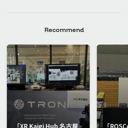
Recommend
「XR Kaigi Hub 名古屋
「ROSCo