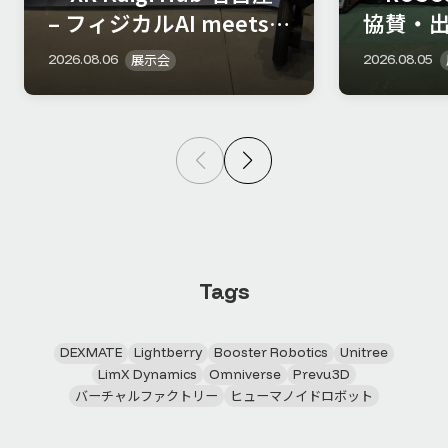
– フィジカルAI meets
協賛・
XR」に出展しました
展示会
2026.08.06
2026.08.05
Tags
DEXMATE
Lightberry
Booster Robotics
Unitree
LimX Dynamics
Omniverse
Prevu3D
バーチャルファクトリー
ヒューマノイドロボット