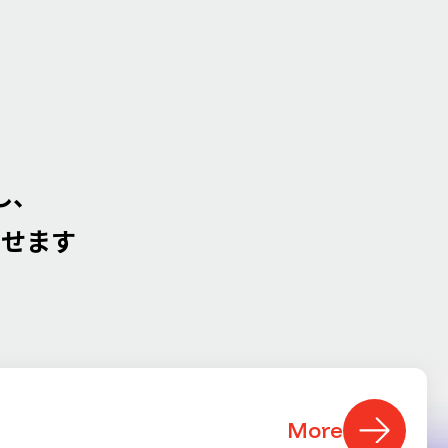
し、
させます
More