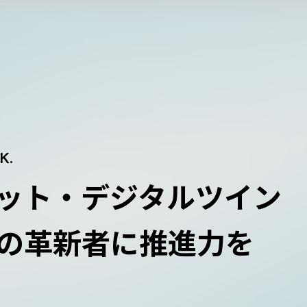
K.
ット・
デジタルツイン
の
革新者に推進力を