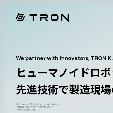
We partner with Innovators, TRON K.
ヒューマノイドロボ
先進技術で製造現場
Humanoid Robots & Digital Twins —
Partnering with Innovators in
Manufacturing