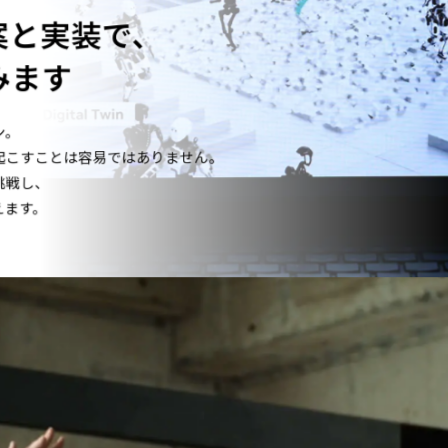
案と実装で、
みます
ン。
起こすことは容易ではありません。
挑戦し、
えます。